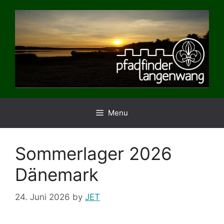
Skip
to
content
Menu
Sommerlager 2026
Dänemark
24. Juni 2026
by
JET